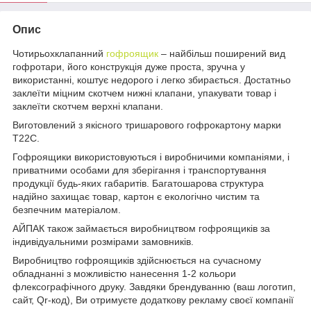
Опис
Чотирьохклапанний
гофроящик
– найбільш поширений вид
гофротари, його конструкція дуже проста, зручна у
використанні, коштує недорого і легко збирається. Достатньо
заклеїти міцним скотчем нижні клапани, упакувати товар і
заклеїти скотчем верхні клапани.
Виготовлений з якісного тришарового гофрокартону марки
Т22С.
Гофроящики використовуються і виробничими компаніями, і
приватними особами для зберігання і транспортування
продукції будь-яких габаритів. Багатошарова структура
надійно захищає товар, картон є екологічно чистим та
безпечним матеріалом.
АЙПАК також займається виробництвом гофроящиків за
індивідуальними розмірами замовників.
Виробництво гофроящиків здійснюється на сучасному
обладнанні з можливістю нанесення 1-2 кольори
флексографічного друку. Завдяки брендуванню (ваш логотип,
сайт, Qr-код), Ви отримуєте додаткову рекламу своєї компанії