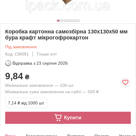
Коробка картонна самозбірна 130х130х50 мм
бура крафт мікрогофрокартон
Під замовлення
Код: СМ081
Тільки опт
Відправка з
23 серпня 2026
9,84
₴
Мінімальне замовлення — 100 шт.
Мінімальна сума замовлення на сайті — 500 ₴
7,14 ₴
від 1000 шт.
Купити
Опис
Характеристики
Доставка
Оплата
Умови п