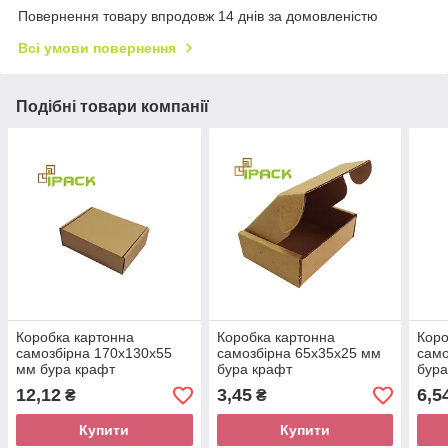
Повернення товару впродовж 14 днів за домовленістю
Всі умови повернення
Подібні товари компанії
Коробка картонна
Коробка картонна
Коро
самозбірна 170х130х55
самозбірна 65х35х25 мм
само
мм бура крафт
бура крафт
бура
мікрогофрокартон
мікрогофрокартон
мікр
12,12
3,45
6,5
₴
₴
Купити
Купити