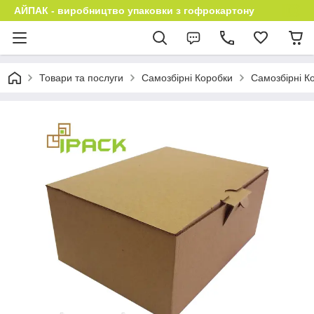
АЙПАК - виробництво упаковки з гофрокартону
Товари та послуги
Самозбірні Коробки
Самозбірні Ко