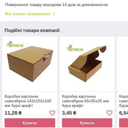
Повернення товару впродовж 14 днів за домовленістю
Всі умови повернення
Подібні товари компанії
Коробка картонна
Коробка картонна
Коро
самозбірна 143х102х100
самозбірна 65х35х25 мм
само
мм бура крафт
бура крафт
бура
мікрогофрокартон
мікрогофрокартон
мікр
11,28
3,45
6,5
₴
₴
Купити
Купити