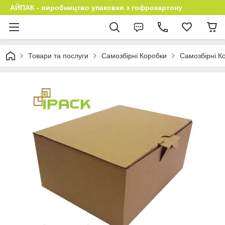
АЙПАК - виробництво упаковки з гофрокартону
Товари та послуги
Самозбірні Коробки
Самозбірні Ко