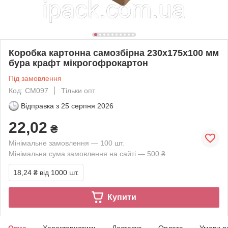
Коробка картонна самозбірна 230х175х100 мм
бура крафт мікрогофрокартон
Під замовлення
Код: СМ097
Тільки опт
Відправка з
25 серпня 2026
22,02
₴
Мінімальне замовлення — 100 шт.
Мінімальна сума замовлення на сайті — 500 ₴
18,24 ₴
від 1000 шт.
Купити
Опис
Характеристики
Доставка
Оплата
Умови п