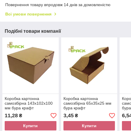
Повернення товару впродовж 14 днів за домовленістю
Всі умови повернення
Подібні товари компанії
Коробка картонна
Коробка картонна
Коро
самозбірна 143х102х100
самозбірна 65х35х25 мм
само
мм бура крафт
бура крафт
бура
мікрогофрокартон
мікрогофрокартон
мікр
11,28
3,45
6,5
₴
₴
Купити
Купити