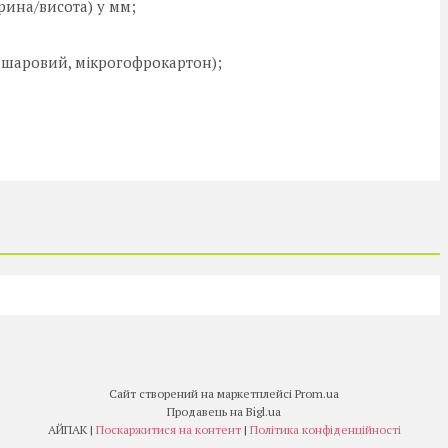
ина/висота) у мм;
ишаровий, мікрогофрокартон);
Сайт створений на маркетплейсі
Prom.ua
Продавець на Bigl.ua
АЙПАК |
Поскаржитися на контент
|
Політика конфіденційності