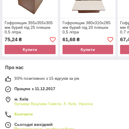
Гофроящик 355х355х305
Гофроящик 380х310х285
Гоф
мм бурий під 25 пляшок
мм бурий під 20 пляшок
мм б
0,5 літра
0,5 літра
0,7 
75,24
61,68
67,
₴
₴
Купити
Купити
Про нас
93% позитивних з 15 відгуків за рік
Працює з 11.12.2017
м. Київ
бульвар Вацлава Гавела, 8, Київ, Україна
Контакти
Сьогодні вихідний