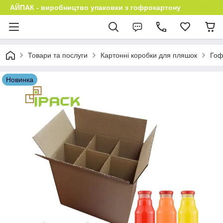
АЙПАК - виробництво упаковки з гофрокартону
Товари та послуги
Картонні коробки для пляшок
Гоф
Новинка