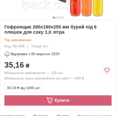
Гофроящик 280х190х255 мм бурий під 6
пляшок для соку 1,0 літра
Під замовлення
Код: КБ-008
Тільки опт
Відправка з
06 вересня 2026
35,16
₴
Мінімальне замовлення — 100 шт.
Мінімальна сума замовлення на сайті — 500 ₴
30,24 ₴
від 1000 шт.
Купити
арактеристики
Доставка
Оплата
Умови повернення