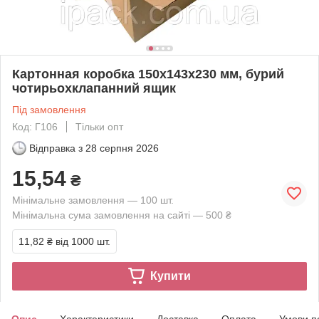
Картонная коробка 150х143х230 мм, бурий
чотирьохклапанний ящик
Під замовлення
Код: Г106
Тільки опт
Відправка з
28 серпня 2026
15,54
₴
Мінімальне замовлення — 100 шт.
Мінімальна сума замовлення на сайті — 500 ₴
11,82 ₴
від 1000 шт.
Купити
Опис
Характеристики
Доставка
Оплата
Умови п