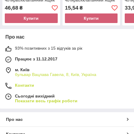
чотирьохклапанний ящик
чотирьохклапанний ящик
чоти
46,68
15,54
33,
₴
₴
Купити
Купити
Про нас
93% позитивних з 15 відгуків за рік
Працює з 11.12.2017
м. Київ
бульвар Вацлава Гавела, 8, Київ, Україна
Контакти
Сьогодні вихідний
Показати весь графік роботи
Про нас