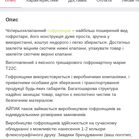
Опис
Чотирьохклапанний
гофроящик
– найбільш поширений вид
гофротари, його конструкція дуже проста, зручна у
використанні, коштує недорого і легко збирається. Достатньо
заклеїти міцним скотчем нижні клапани, упакувати товар і
заклеїти скотчем верхні клапани.
Виготовлений з якісного тришарового гофрокартону марки
Т22С.
Гофроящики використовуються і виробничими компаніями, і
приватними особами для зберігання і транспортування
продукції будь-яких габаритів. Багатошарова структура
надійно захищає товар, картон є екологічно чистим та
безпечним матеріалом.
АЙПАК також займається виробництвом гофроящиків за
індивідуальними розмірами замовників.
Виробництво гофроящиків здійснюється на сучасному
обладнанні з можливістю нанесення 1-2 кольори
флексографічного друку. Завдяки брендуванню (ваш логотип,