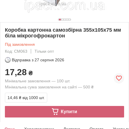
Коробка картонна самозбірна 355х105х75 мм
біла мікрогофрокартон
Під замовлення
Код: СМ063
Тільки опт
Відправка з
27 серпня 2026
17,28
₴
Мінімальне замовлення — 100 шт.
Мінімальна сума замовлення на сайті — 500 ₴
14,46 ₴
від 1000 шт.
Купити
Опис
Характеристики
Доставка
Оплата
Умови п