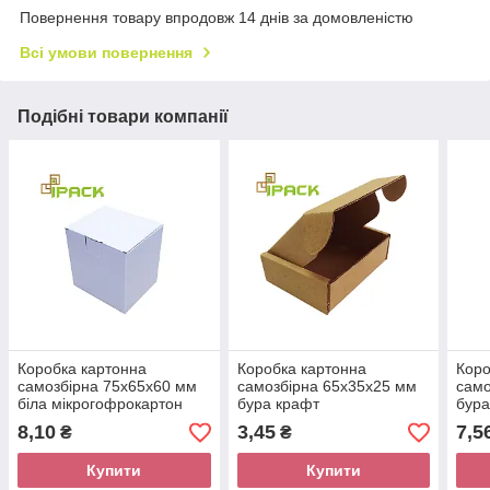
Повернення товару впродовж 14 днів за домовленістю
Всі умови повернення
Подібні товари компанії
Коробка картонна
Коробка картонна
Коро
самозбірна 75х65х60 мм
самозбірна 65х35х25 мм
само
біла мікрогофрокартон
бура крафт
бура
мікрогофрокартон
мікр
8,10
3,45
7,5
₴
₴
Купити
Купити